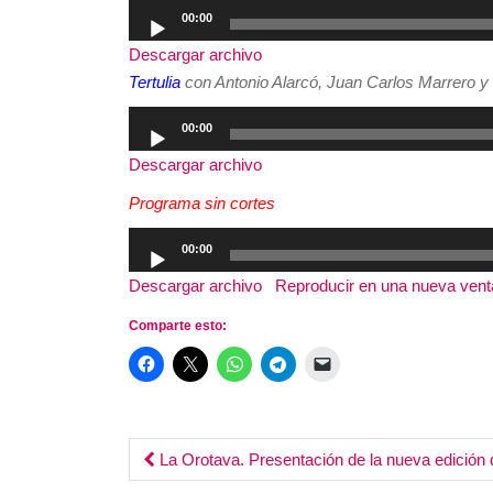
Reproductor
00:00
de
Descargar archivo
audio
Tertulia
con Antonio Alarcó, Juan Carlos Marrero y
Reproductor
00:00
de
Descargar archivo
audio
Programa sin cortes
Reproductor
00:00
de
Descargar archivo
|
Reproducir en una nueva ven
audio
Comparte esto:
Post
La Orotava. Presentación de la nueva edición d