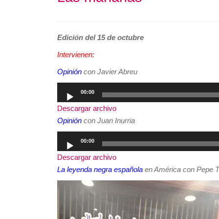
Edición del 15 de octubre
Intervienen:
Opinión
con Javier Abreu
Reproductor
00:00
de
Descargar archivo
audio
Opinión
con Juan Inurria
Reproductor
00:00
de
Descargar archivo
audio
La leyenda negra española
en América con Pepe T