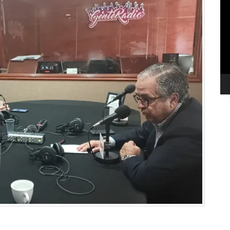
de
ví