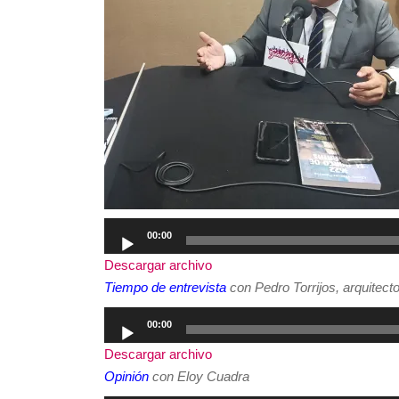
Reproductor
00:00
de
Descargar archivo
audio
Tiempo de entrevista
con Pedro Torrijos, arquitecto
Reproductor
00:00
de
Descargar archivo
audio
Opinión
con Eloy Cuadra