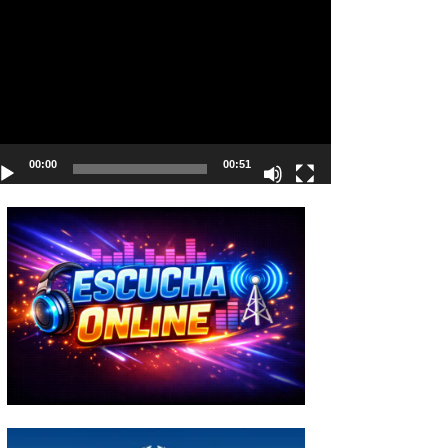
deo
00:00
00:51