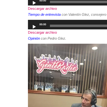
00:00
de
Descargar archivo
audio
Tiempo de entrevista
con Valentín Glez, consejero 
Reproductor
00:00
de
Descargar archivo
audio
Opinión
con Pedro Glez.