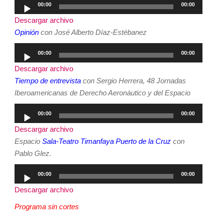
Reproductor
00:00
00:00
de
Descargar archivo
audio
Opinión
con José Alberto Díaz-Estébanez
Reproductor
00:00
00:00
de
Descargar archivo
audio
Tiempo de entrevista
con Sergio Herrera, 48 Jornadas
Iberoamericanas de Derecho Aeronáutico y del Espacio
Reproductor
00:00
00:00
de
Descargar archivo
audio
Espacio
Sala-Teatro Timanfaya Puerto de la Cruz
con
Pablo Glez.
Reproductor
00:00
00:00
de
Descargar archivo
audio
Programa sin cortes