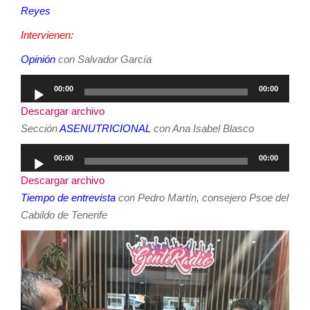
Reyes
Intervienen:
Opinión
con Salvador García
Reproductor
00:00
00:00
de
Descargar archivo
audio
Sección
ASENUTRICIONAL
con Ana Isabel Blasco
Reproductor
00:00
00:00
de
Descargar archivo
audio
Tiempo de entrevista
con Pedro Martín, consejero Psoe del
Cabildo de Tenerife