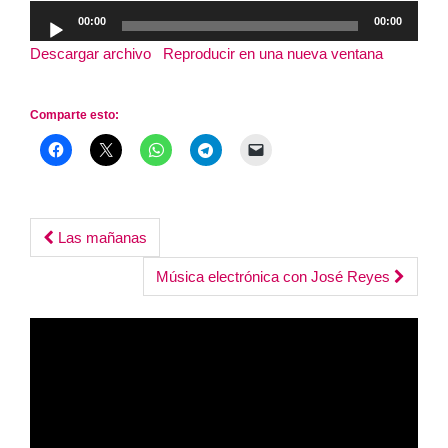
Reproductor
00:00
00:00
de
Descargar archivo
|
Reproducir en una nueva ventana
|
audio
Duración: 3:07:12
Comparte esto:
Post
Las mañanas
navigation
Música electrónica con José Reyes
Reproductor
de
vídeo