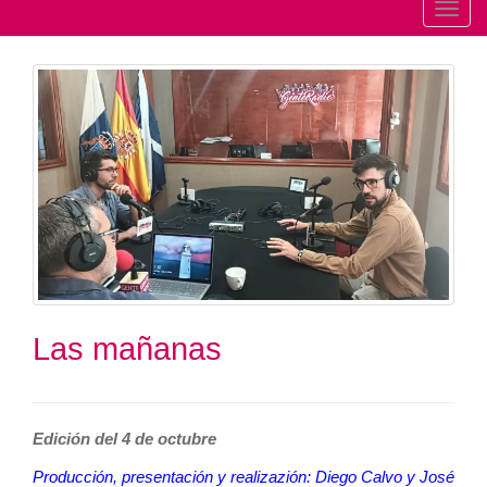
T
o
g
g
l
e
n
a
v
i
g
a
t
Las mañanas
i
o
n
Edición del 4 de octubre
Producción, presentación y realizazión: Diego Calvo y José