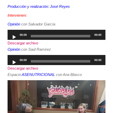
Producción y realización: José Reyes
Intervienen:
Opinión
con Salvador García
Reproductor
00:00
00:00
de
Descargar archivo
audio
Opinión
con Saúl Ramírez
Reproductor
00:00
00:00
de
Descargar archivo
audio
Espacio
ASENUTRICIONAL
con Ana Blasco