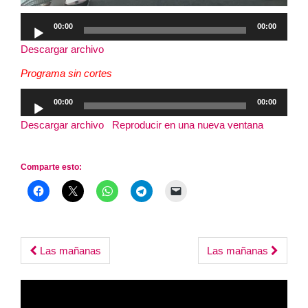
Reproductor
00:00
00:00
de
Descargar archivo
audio
Programa sin cortes
Reproductor
00:00
00:00
de
Descargar archivo
|
Reproducir en una nueva ventana
|
audio
Duración: 2:41:40
Comparte esto:
Post
Las mañanas
Las mañanas
navigation
Reproductor
de