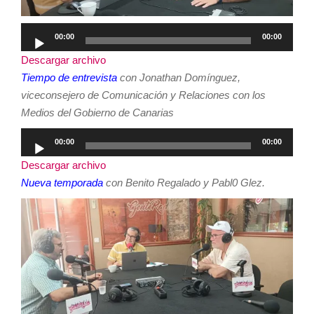
Reproductor
00:00
00:00
de
Descargar archivo
audio
Tiempo de entrevista
con Jonathan Domínguez,
viceconsejero de Comunicación y Relaciones con los
Medios del Gobierno de Canarias
Reproductor
00:00
00:00
de
Descargar archivo
audio
Nueva temporada
con Benito Regalado y Pabl0 Glez.