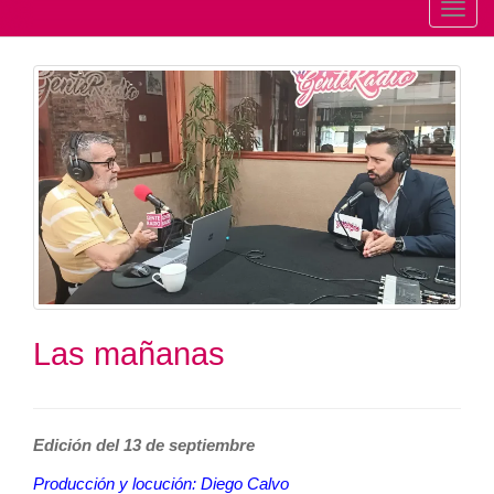
T
o
g
g
l
e
n
a
v
i
g
a
t
Las mañanas
i
o
n
Edición del 13 de septiembre
Producción y locución: Diego Calvo