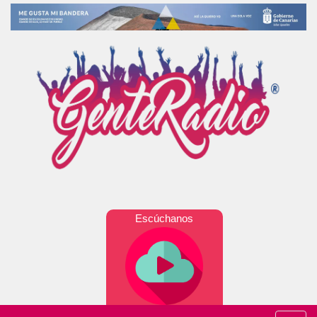
Escúchanos