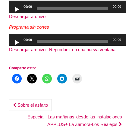
Reproductor
00:00
00:00
de
Descargar archivo
audio
Programa sin cortes
Reproductor
00:00
00:00
de
Descargar archivo
|
Reproducir en una nueva ventana
|
audio
Duración: 3:10:27
Comparte esto:
Post
Sobre el asfalto
navigation
Especial ‘ Las mañanas’ desde las instalaciones
APPLUS+ La Zamora-Los Realejos