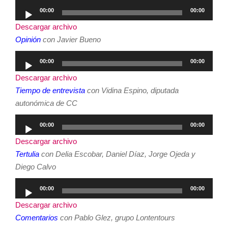
Reproductor
00:00
00:00
de
Descargar archivo
audio
Opinión
con Javier Bueno
Reproductor
00:00
00:00
de
Descargar archivo
audio
Tiempo de entrevista
con Vidina Espino, diputada
autonómica de CC
Reproductor
00:00
00:00
de
Descargar archivo
audio
Tertulia
con Delia Escobar, Daniel Díaz, Jorge Ojeda y
Diego Calvo
Reproductor
00:00
00:00
de
Descargar archivo
audio
Comentarios
con Pablo Glez, grupo Lontentours