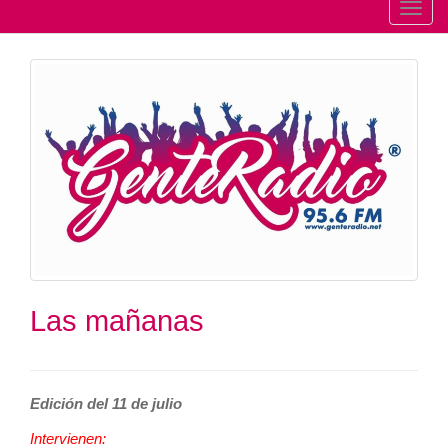
T
o
g
g
l
e
n
a
v
i
g
a
t
Las mañanas
i
o
n
Edición del 11 de julio
Intervienen: