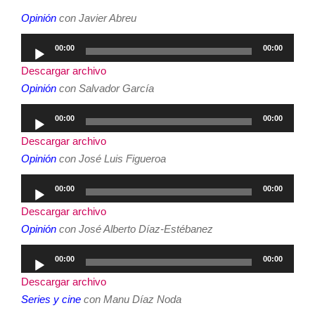
Opinión
con Javier Abreu
Reproductor
00:00
00:00
de
Descargar archivo
audio
Opinión
con Salvador García
Reproductor
00:00
00:00
de
Descargar archivo
audio
Opinión
con José Luis Figueroa
Reproductor
00:00
00:00
de
Descargar archivo
audio
Opinión
con José Alberto Díaz-Estébanez
Reproductor
00:00
00:00
de
Descargar archivo
audio
Series y cine
con Manu Díaz Noda