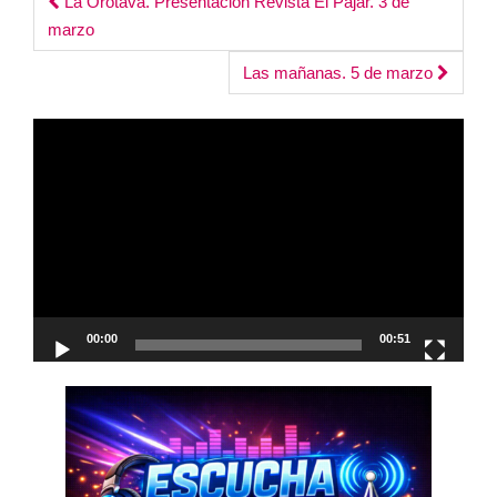
Post
La Orotava. Presentación Revista El Pajar. 3 de
marzo
navigation
Las mañanas. 5 de marzo
Reproductor
de
vídeo
00:00
00:51