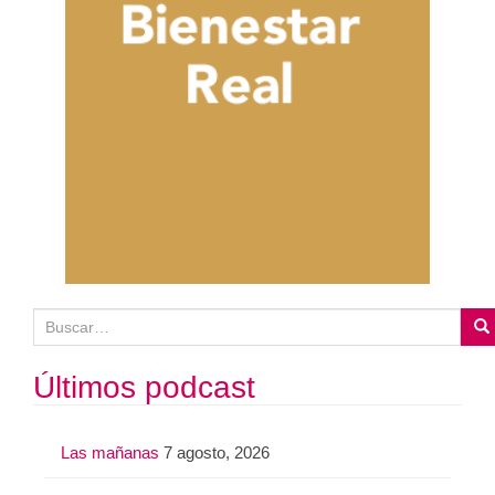
B
u
s
Últimos podcast
c
a
Las mañanas
7 agosto, 2026
r
: