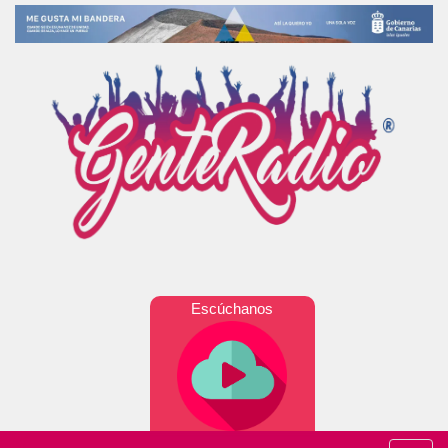
Escúchanos