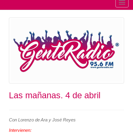
T
o
g
g
l
e
n
a
v
i
g
a
t
Las mañanas. 4 de abril
i
o
n
Con Lorenzo de Ara y José Reyes
Intervienen: