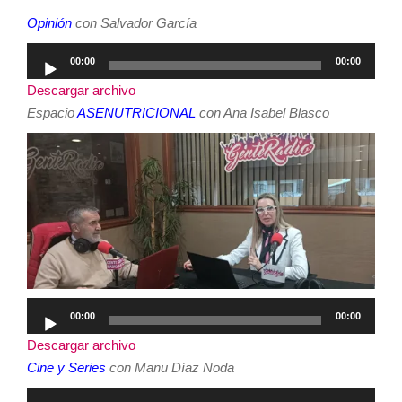
Opinión
con Salvador García
Reproductor
00:00
00:00
de
Descargar archivo
audio
Espacio
ASENUTRICIONAL
con Ana Isabel Blasco
Reproductor
00:00
00:00
de
Descargar archivo
audio
Cine y Series
con Manu Díaz Noda
Reproductor