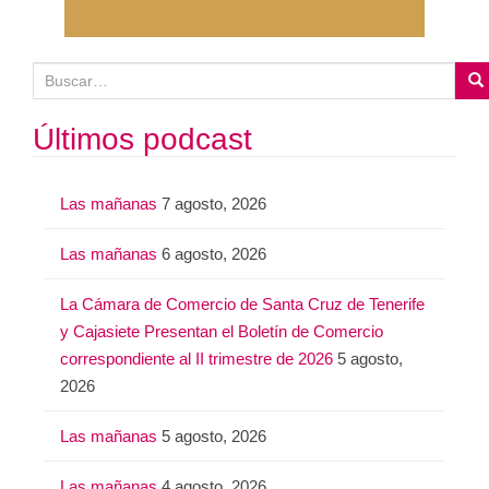
B
u
s
Últimos podcast
c
a
Las mañanas
7 agosto, 2026
r
:
Las mañanas
6 agosto, 2026
La Cámara de Comercio de Santa Cruz de Tenerife
y Cajasiete Presentan el Boletín de Comercio
correspondiente al II trimestre de 2026
5 agosto,
2026
Las mañanas
5 agosto, 2026
Las mañanas
4 agosto, 2026