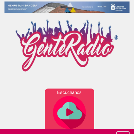
Escúchanos