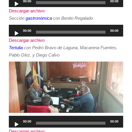
00:00
00:00
de
Descargar archivo
audio
Sección
gastronómica
con Benito Regalado
Reproductor
00:00
00:00
de
Descargar archivo
audio
Tertulia
con Pedro Bravo de Laguna, Macarena Fuentes,
Pablo Glez. y Diego Calvo
Reproductor
00:00
00:00
de
Descargar archivo