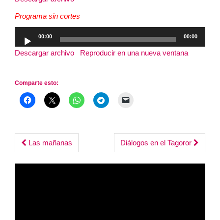
audio
Programa sin cortes
Reproductor
00:00
00:00
de
Descargar archivo
|
Reproducir en una nueva ventana
|
audio
Duración: 2:47:05
Comparte esto:
Post
Las mañanas
Diálogos en el Tagoror
navigation
Reproductor
de
vídeo