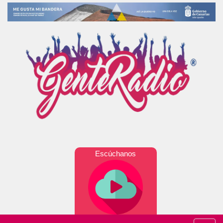
Escúchanos