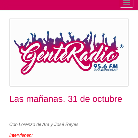
T
o
g
g
l
e
n
a
v
i
g
a
t
Las mañanas. 31 de octubre
i
o
n
Con Lorenzo de Ara y José Reyes
Intervienen: