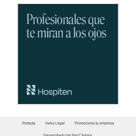
Portada
Aviso Legal
Promociona tu empresa
Desarrollado por Pol Cámara
.