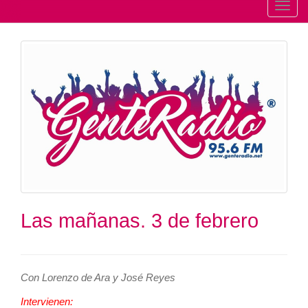
T
o
g
g
l
e
n
a
v
i
g
a
t
Las mañanas. 3 de febrero
i
o
n
Con Lorenzo de Ara y José Reyes
Intervienen: