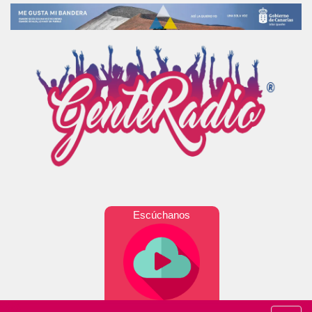
Escúchanos