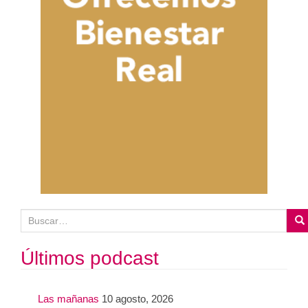
B
u
s
Últimos podcast
c
a
Las mañanas
10 agosto, 2026
r