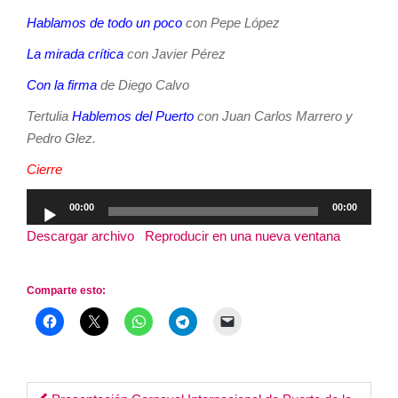
Hablamos de todo un poco
con Pepe López
La mirada crítica
con Javier Pérez
Con la firma
de Diego Calvo
Tertulia
Hablemos del Puerto
con Juan Carlos Marrero y
Pedro Glez.
Cierre
Reproductor
00:00
00:00
de
Descargar archivo
|
Reproducir en una nueva ventana
|
audio
Duración: 3:25:24
Comparte esto: