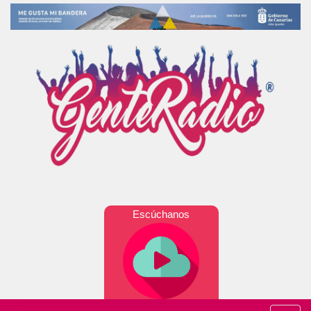
Escúchanos