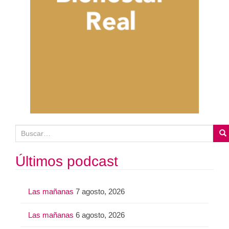
B
u
s
Últimos podcast
c
a
Las mañanas
7 agosto, 2026
r
:
Las mañanas
6 agosto, 2026