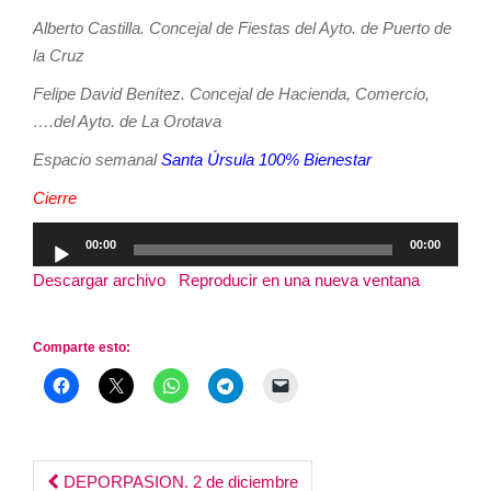
Alberto Castilla. Concejal de Fiestas del Ayto. de Puerto de
la Cruz
Felipe David Benítez. Concejal de Hacienda, Comercio,
….del Ayto. de La Orotava
Espacio semanal
Santa Úrsula 100% Bienestar
Cierre
Reproductor
00:00
00:00
de
Descargar archivo
|
Reproducir en una nueva ventana
|
audio
Duración: 3:23:20
Comparte esto:
Post
DEPORPASION. 2 de diciembre