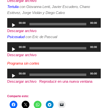
Descargar archivo
audio
Tertulia
con Giovanna Lenti, Javier Escudero, Chano
Estévez, Jorge Violán y Diego Calvo
Reproductor
00:00
00:00
de
Descargar archivo
audio
Psicosalud
con Eric de Pascual
Reproductor
00:00
00:00
de
Descargar archivo
audio
Programa sin cortes
Reproductor
00:00
00:00
de
Descargar archivo
|
Reproducir en una nueva ventana
|
audio
Duración: 2:53:27
Comparte esto: