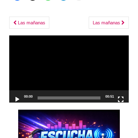
Post
Las mañanas
Las mañanas
navigation
Reproductor
de
vídeo
00:00
00:51