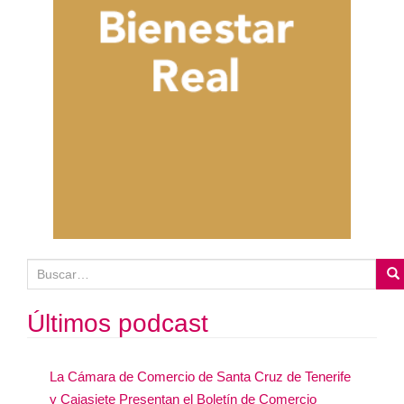
B
u
s
Últimos podcast
c
a
La Cámara de Comercio de Santa Cruz de Tenerife
r
y Cajasiete Presentan el Boletín de Comercio