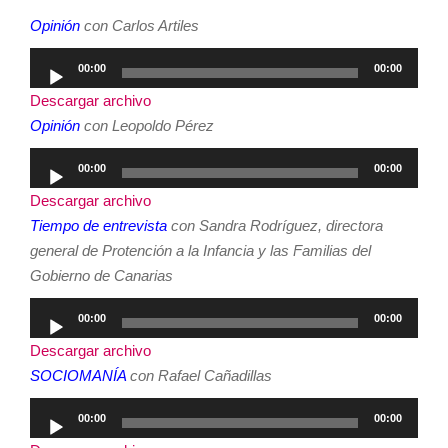
Opinión
con Carlos Artiles
Reproductor
00:00
00:00
de
Descargar archivo
audio
Opinión
con Leopoldo Pérez
Reproductor
00:00
00:00
de
Descargar archivo
audio
Tiempo de entrevista
con Sandra Rodríguez, directora
general de Protención a la Infancia y las Familias del
Gobierno de Canarias
Reproductor
00:00
00:00
de
Descargar archivo
audio
SOCIOMANÍA
con Rafael Cañadillas
Reproductor
00:00
00:00
de