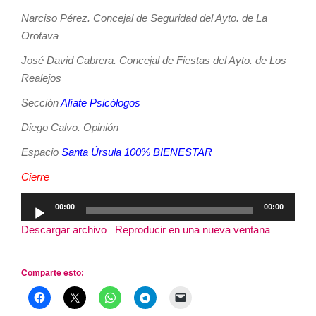
Narciso Pérez. Concejal de Seguridad del Ayto. de La
Orotava
José David Cabrera. Concejal de Fiestas del Ayto. de Los
Realejos
Sección
Alíate Psicólogos
Diego Calvo. Opinión
Espacio
Santa Úrsula 100% BIENESTAR
Cierre
Reproductor
00:00
00:00
de
Descargar archivo
|
Reproducir en una nueva ventana
|
audio
Duración: 3:28:34
Comparte esto: