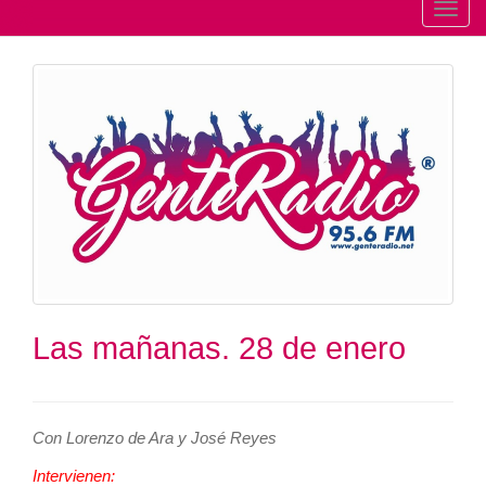
T
o
g
g
l
e
n
a
v
i
g
a
t
Las mañanas. 28 de enero
i
o
n
Con Lorenzo de Ara y José Reyes
Intervienen: