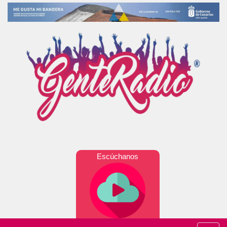
Escúchanos