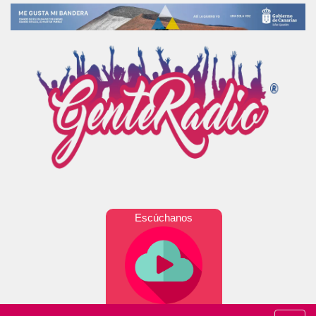
Escúchanos