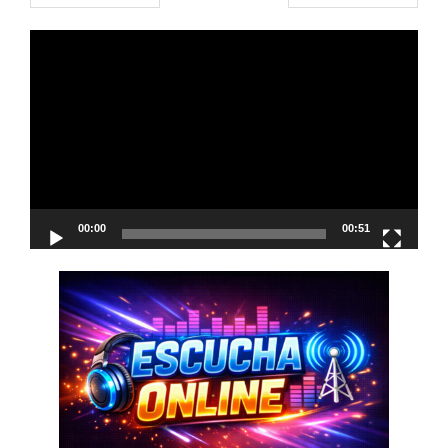
navigation
Reproductor
de
vídeo
00:00
00:51