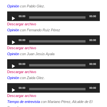
Opinión
con Pablo Glez.
Reproductor
00:00
00:00
de
Descargar archivo
audio
Opinión
con Fernando Ruíz Pérez
Reproductor
00:00
00:00
de
Descargar archivo
audio
Opinión
con Juan Jesús Ayala
Reproductor
00:00
00:00
de
Descargar archivo
audio
Opinión
con Zaida Glez.
Reproductor
00:00
00:00
de
Descargar archivo
audio
Tiempo de entrevista
con Mariano Pérez, Alcalde de El