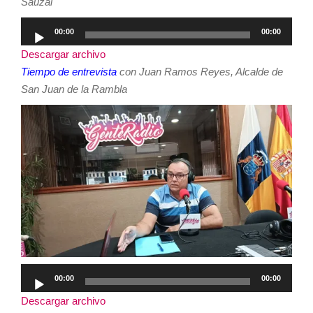
Sauzal
Reproductor
00:00
00:00
de
Descargar archivo
audio
Tiempo de entrevista
con Juan Ramos Reyes, Alcalde de
San Juan de la Rambla
Reproductor
00:00
00:00
de
Descargar archivo
audio