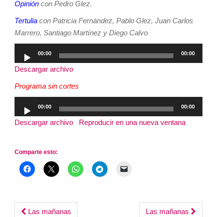
Opinión
con Pedro Glez.
Tertulia
con Patricia Fernández, Pablo Glez, Juan Carlos
Marrero, Santiago Martínez y Diego Calvo
Reproductor
00:00
00:00
de
Descargar archivo
audio
Programa sin cortes
Reproductor
00:00
00:00
de
Descargar archivo
|
Reproducir en una nueva ventana
|
audio
Duración: 3:02:35
Comparte esto:
Post
Las mañanas
Las mañanas