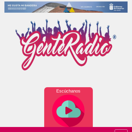
Escúchanos