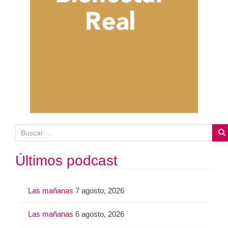
B
u
s
Últimos podcast
c
a
Las mañanas
7 agosto, 2026
r
:
Las mañanas
6 agosto, 2026