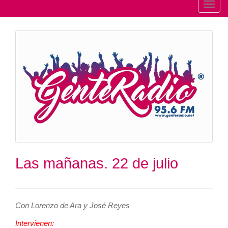
T
o
g
g
l
e
n
a
v
i
g
a
t
Las mañanas. 22 de julio
i
o
n
Con Lorenzo de Ara y José Reyes
Intervienen: