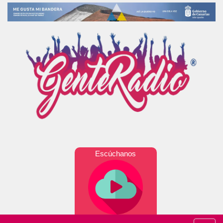
Escúchanos