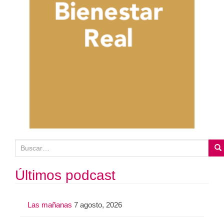
B
u
s
Últimos podcast
c
a
Las mañanas
7 agosto, 2026
r
: