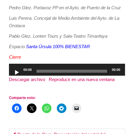
Pedro Glez. Portavoz PP en el Ayto. de Puerto de la Cruz
Luis Perera. Concejal de Medio Ambiente del Ayto. de La
Orotava
Pablo Glez. Lonten Tours y Sala-Teatro Timanfaya
Espacio
Santa Úrsula 100% BIENESTAR
Cierre
Reproductor
00:00
00:00
de
Descargar archivo
|
Reproducir en una nueva ventana
|
audio
Duración: 3:18:30
Comparte esto: