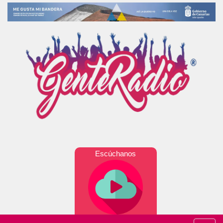
Escúchanos