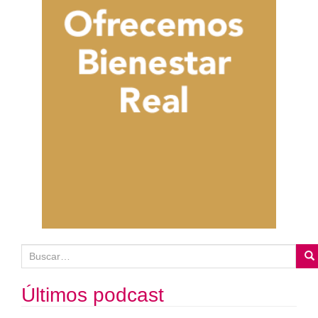
B
u
s
Últimos podcast
c