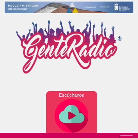
Escúchanos