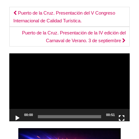
Post
Puerto de la Cruz. Presentación del V Congreso
Internacional de Calidad Turística.
navigation
Puerto de la Cruz. Presentación de la IV edición del
Carnaval de Verano. 3 de septiembre
Reproductor
de
vídeo
00:00
00:51