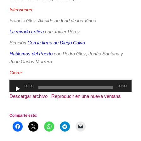
Intervienen:
Francis Glez. Alcalde de Icod de los Vinos
La mirada crítica
con Javier Pérez
Sección
Con la firma de Diego Calvo
Hablemos del Puerto
con Pedro Glez, Jonás Santana y
Juan Carlos Marrero
Cierre
Reproductor
00:00
00:00
de
Descargar archivo
|
Reproducir en una nueva ventana
|
audio
Duración: 3:15:57
Comparte esto: