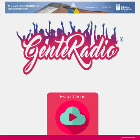
Escúchanos