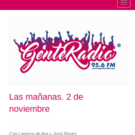
T
o
g
g
l
e
n
a
v
i
g
a
t
Las mañanas. 2 de
i
noviembre
o
n
Con Lorenzo de Ara y José Reyes