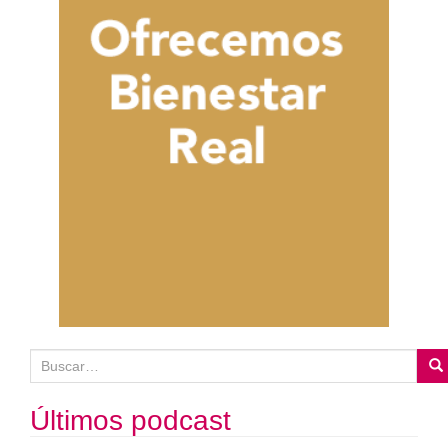
B
u
s
Últimos podcast
c