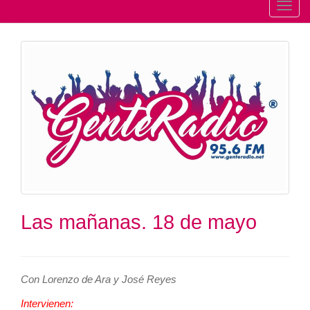
T
o
g
g
l
e
n
a
v
i
g
a
t
Las mañanas. 18 de mayo
i
o
n
Con Lorenzo de Ara y José Reyes
Intervienen: