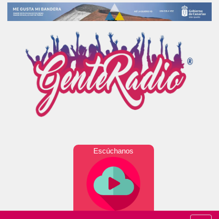
Escúchanos