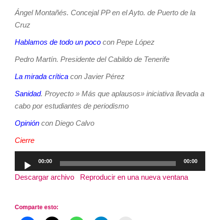
Ángel Montañés. Concejal PP en el Ayto. de Puerto de la
Cruz
Hablamos de todo un poco
con Pepe López
Pedro Martín. Presidente del Cabildo de Tenerife
La mirada crítica
con Javier Pérez
Sanidad
. Proyecto » Más que aplausos» iniciativa llevada a
cabo por estudiantes de periodismo
Opinión
con Diego Calvo
Cierre
Reproductor
00:00
00:00
de
Descargar archivo
|
Reproducir en una nueva ventana
|
audio
Duración: 3:17:23
Comparte esto: