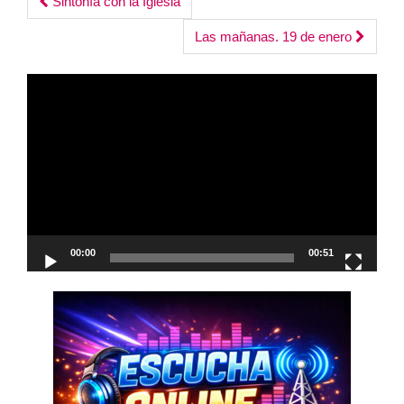
Post
Sintonía con la Iglesia
navigation
Las mañanas. 19 de enero
Reproductor
de
vídeo
00:00
00:51