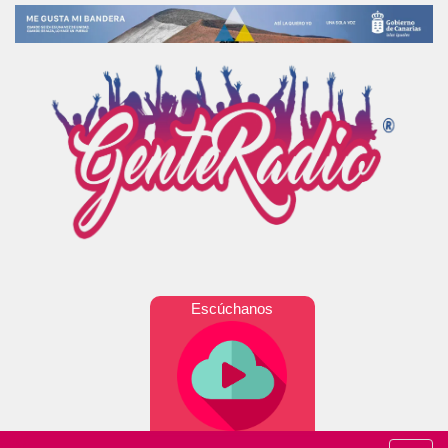
Escúchanos