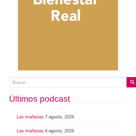
B
u
s
Últimos podcast
c
a
Las mañanas
7 agosto, 2026
r
:
Las mañanas
6 agosto, 2026