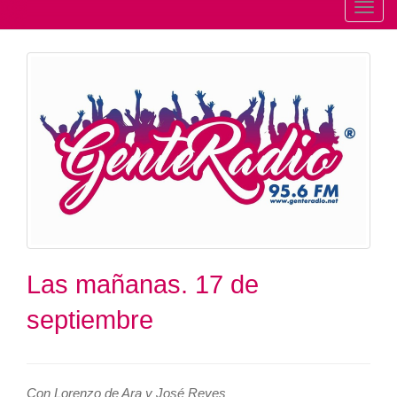
T
o
g
g
l
e
n
a
v
i
g
a
t
Las mañanas. 17 de
i
septiembre
o
n
Con Lorenzo de Ara y José Reyes