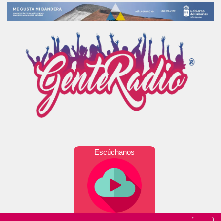
Escúchanos