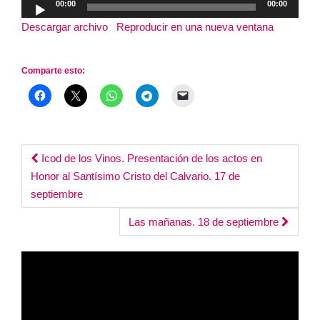
00:00
00:00
de
Descargar archivo
|
Reproducir en una nueva ventana
|
audio
Duración: 2:56:47
Comparte esto:
Post
Icod de los Vinos. Presentación de los actos en
Honor al Santísimo Cristo del Calvario. 17 de
navigation
septiembre
Las mañanas. 18 de septiembre
Reproductor
de
vídeo