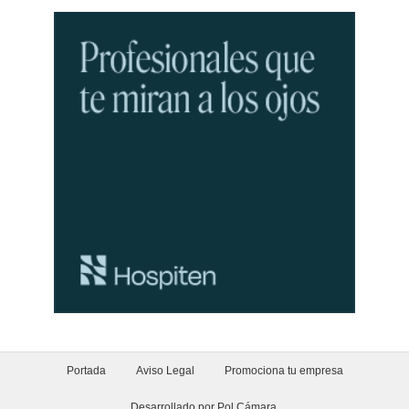
Portada
Aviso Legal
Promociona tu empresa
Desarrollado por Pol Cámara
.