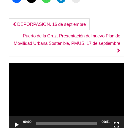
Post
DEPORPASION. 16 de septiembre
navigation
Puerto de la Cruz. Presentación del nuevo Plan de
Movilidad Urbana Sostenible, PMUS. 17 de septiembre
Reproductor
de
vídeo
00:00
00:51