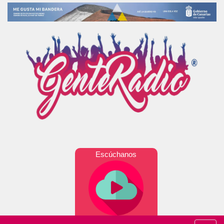
Escúchanos