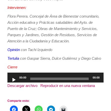
Intervienen:
Flora Perera. Concejal de Área de Bienestar comunitario,
Acción educativa y Prácticas saludables del Ayto. de
Puerto de la Cruz; Obras de Mantenimiento y Servicios,
Parques y Jardines, Gestión de Residuos, Servicios de
Atención a la Ciudadanía y Educación.
Opinión
con Tachi Izquierdo
Tertulia
con Gaspar Sierra, Dulce Gutiérrez y Diego Calvo
Cierre
Reproductor
00:00
00:00
de
Descargar archivo
|
Reproducir en una nueva ventana
|
audio
Duración: 2:58:18
Comparte esto: