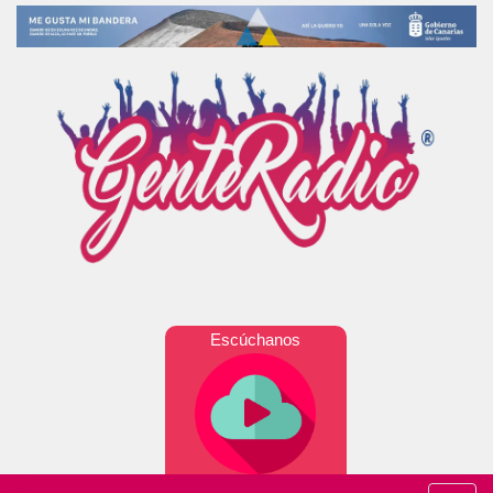
Escúchanos