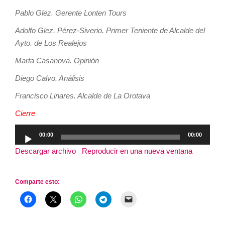
Pablo Glez. Gerente Lonten Tours
Adolfo Glez. Pérez-Siverio. Primer Teniente de Alcalde del
Ayto. de Los Realejos
Marta Casanova. Opinión
Diego Calvo. Análisis
Francisco Linares. Alcalde de La Orotava
Cierre
Reproductor
00:00
00:00
de
Descargar archivo
|
Reproducir en una nueva ventana
|
audio
Duración: 2:56:54
Comparte esto: