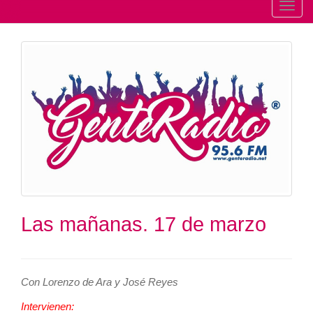
T
o
g
g
l
e
n
a
v
i
g
a
t
Las mañanas. 17 de marzo
i
o
n
Con Lorenzo de Ara y José Reyes
Intervienen: