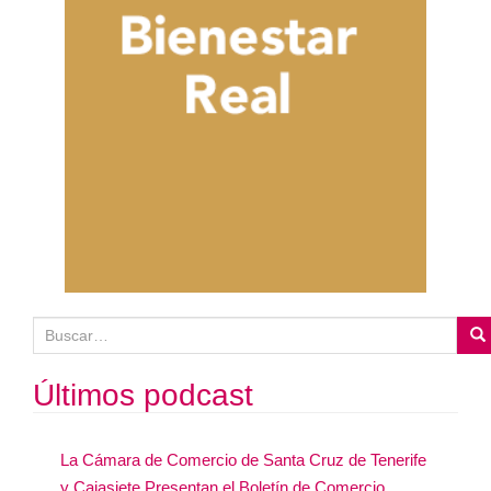
B
u
s
Últimos podcast
c
a
La Cámara de Comercio de Santa Cruz de Tenerife
r
y Cajasiete Presentan el Boletín de Comercio