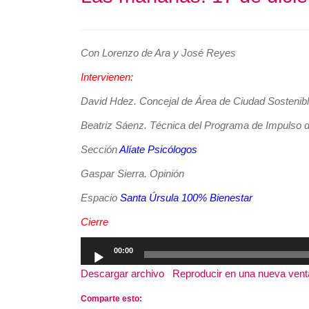
Con Lorenzo de Ara y José Reyes
Intervienen:
David Hdez. Concejal de Área de Ciudad Sostenible
Beatriz Sáenz. Técnica del Programa de Impulso de 
Sección
Alíate Psicólogos
Gaspar Sierra. Opinión
Espacio
Santa Úrsula 100% Bienestar
Cierre
Reproductor
00:00
de
Descargar archivo
|
Reproducir en una nueva ven
audio
Comparte esto: