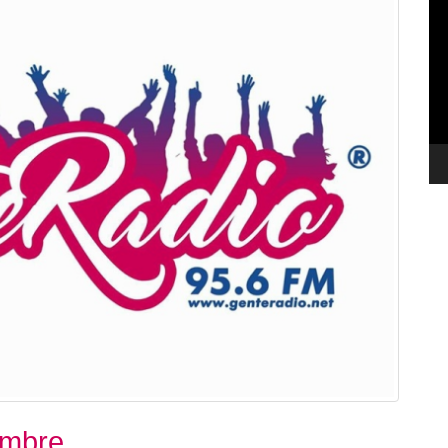
de
ví
embre