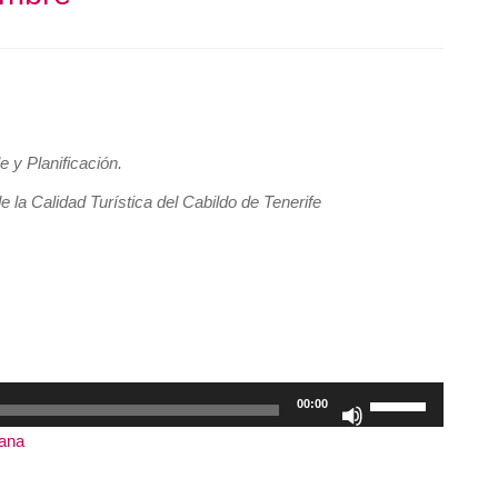
 y Planificación.
la Calidad Turística del Cabildo de Tenerife
Utiliza
00:00
las
tana
|
Duración: 3:25:52
teclas
de