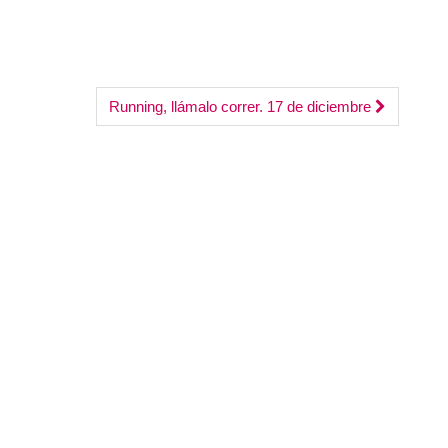
flecha
arriba/abajo
para
aumentar
Running, llámalo correr. 17 de diciembre
o
disminuir
el
volumen.