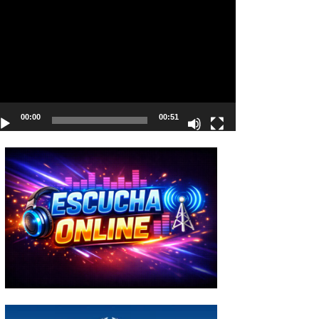
deo
00:00
00:51