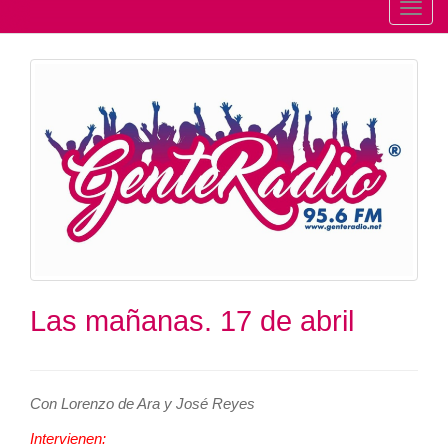
T
o
g
g
l
e
n
a
v
i
g
a
t
Las mañanas. 17 de abril
i
o
n
Con Lorenzo de Ara y José Reyes
Intervienen: