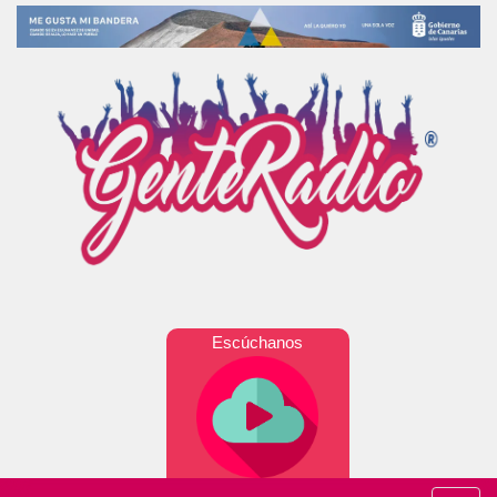
Escúchanos