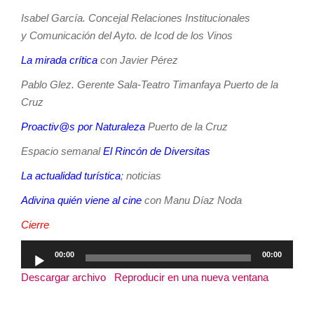
Isabel García. Concejal Relaciones Institucionales
y Comunicación del Ayto. de Icod de los Vinos
La mirada crítica
con Javier Pérez
Pablo Glez. Gerente Sala-Teatro Timanfaya Puerto de la
Cruz
Proactiv@s por Naturaleza
Puerto de la Cruz
Espacio semanal
El Rincón de Diversitas
La actualidad turística
; noticias
Adivina quién viene al cine
con Manu Díaz Noda
Cierre
Reproductor
00:00
00:00
de
Descargar archivo
|
Reproducir en una nueva ventana
|
audio
Duración: 3:13:45