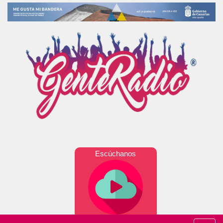
Escúchanos