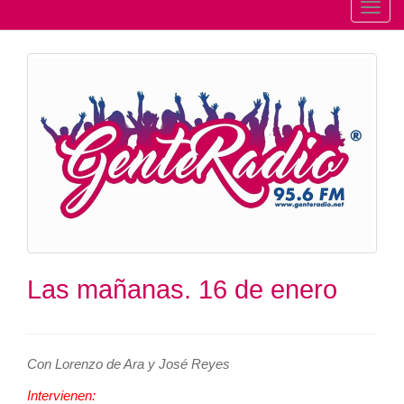
T
o
g
g
l
e
n
a
v
i
g
a
t
Las mañanas. 16 de enero
i
o
n
Con Lorenzo de Ara y José Reyes
Intervienen: