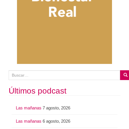
B
u
s
Últimos podcast
c
a
Las mañanas
7 agosto, 2026
r
:
Las mañanas
6 agosto, 2026