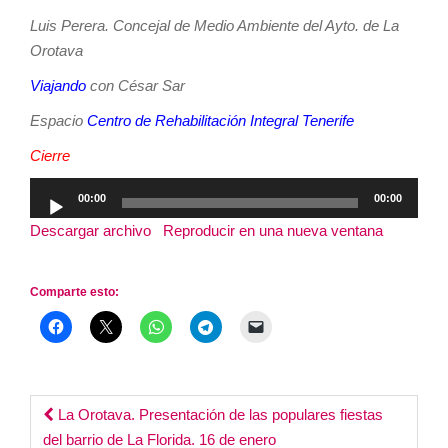
Luis Perera. Concejal de Medio Ambiente del Ayto. de La
Orotava
Viajando
con César Sar
Espacio
Centro de Rehabilitación Integral Tenerife
Cierre
Reproductor
00:00
00:00
de
Descargar archivo
|
Reproducir en una nueva ventana
|
audio
Duración: 2:39:17
Comparte esto:
Post
La Orotava. Presentación de las populares fiestas
del barrio de La Florida. 16 de enero