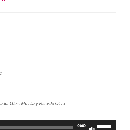
me
dor Glez. Movilla y Ricardo Oliva
Utiliza
00:00