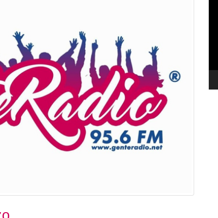
de
ví
zo