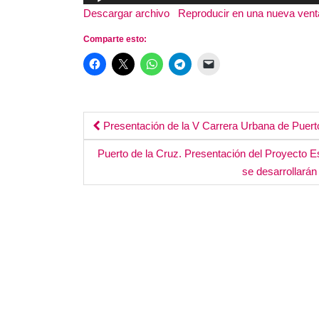
de
Descargar archivo
|
Reproducir en una nueva ven
audio
Comparte esto:
Post
Presentación de la V Carrera Urbana de Puert
navigation
Puerto de la Cruz. Presentación del Proyecto 
se desarrollarán