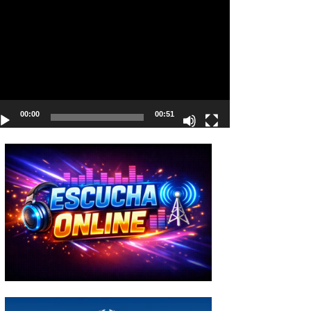
deo
00:00
00:51