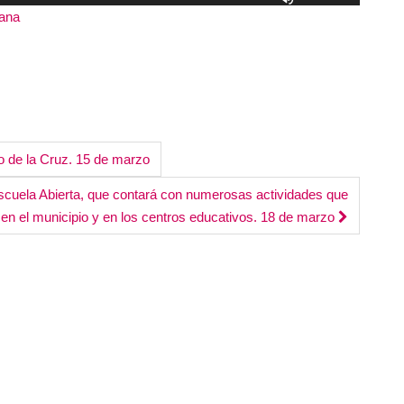
las
tana
|
Duración: 3:21:39
teclas
de
flecha
arriba/abajo
para
aumentar
o de la Cruz. 15 de marzo
o
disminuir
Escuela Abierta, que contará con numerosas actividades que
el
 en el municipio y en los centros educativos. 18 de marzo
volumen.