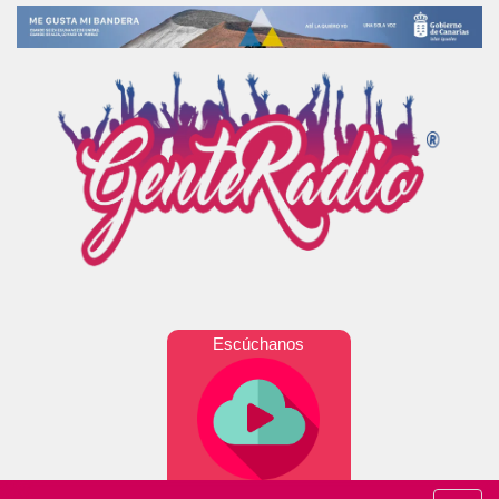
Escúchanos