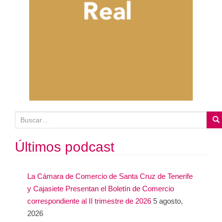
B
u
s
Últimos podcast
c
a
La Cámara de Comercio de Santa Cruz de Tenerife
r
y Cajasiete Presentan el Boletín de Comercio
:
correspondiente al II trimestre de 2026
5 agosto,
2026