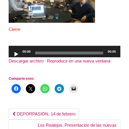
Cierre
Reproductor
00:00
00:00
de
Descargar archivo
|
Reproducir en una nueva ventana
|
audio
Duración: 3:27:39
Comparte esto:
Post
DEPORPASION. 14 de febrero
Los Realejos. Presentación de las nuevas