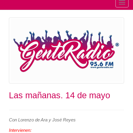
T
o
g
g
l
e
n
a
v
i
g
a
t
Las mañanas. 14 de mayo
i
o
n
Con Lorenzo de Ara y José Reyes
Intervienen: