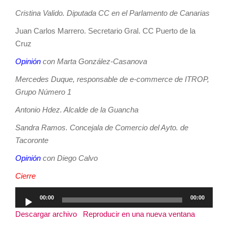
Cristina Valido. Diputada CC en el Parlamento de Canarias
Juan Carlos Marrero. Secretario Gral. CC Puerto de la
Cruz
Opinión
con Marta González-Casanova
Mercedes Duque, responsable de e-commerce de ITROP,
Grupo Número 1
Antonio Hdez. Alcalde de la Guancha
Sandra Ramos. Concejala de Comercio del Ayto. de
Tacoronte
Opinión
con Diego Calvo
Cierre
Reproductor
00:00
00:00
de
Descargar archivo
|
Reproducir en una nueva ventana
|
audio
Duración: 3:19:24