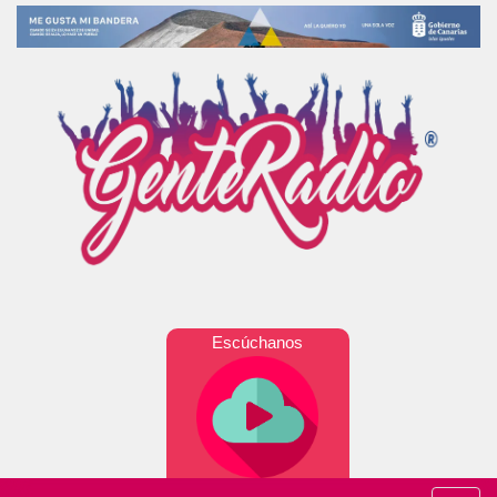
Escúchanos