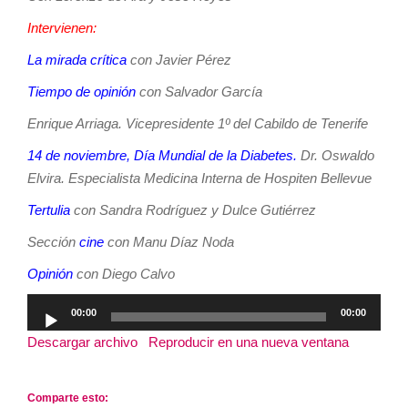
Intervienen:
La mirada crítica
con Javier Pérez
Tiempo de opinión
con Salvador García
Enrique Arriaga. Vicepresidente 1º del Cabildo de Tenerife
14 de noviembre, Día Mundial de la Diabetes.
Dr. Oswaldo
Elvira. Especialista Medicina Interna de Hospiten Bellevue
Tertulia
con Sandra Rodríguez y Dulce Gutiérrez
Sección
cine
con Manu Díaz Noda
Opinión
con Diego Calvo
Reproductor
00:00
00:00
de
Descargar archivo
|
Reproducir en una nueva ventana
|
audio
Duración: 3:21:40
Comparte esto: