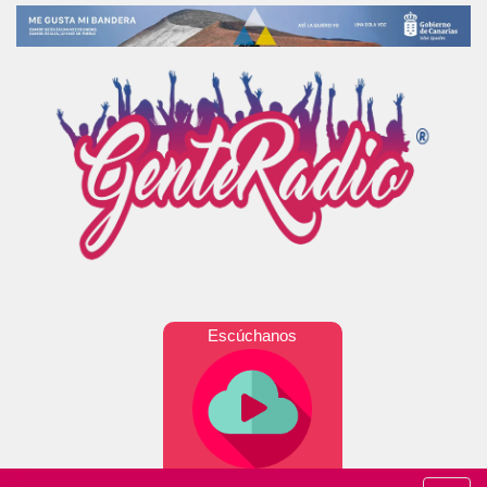
Escúchanos