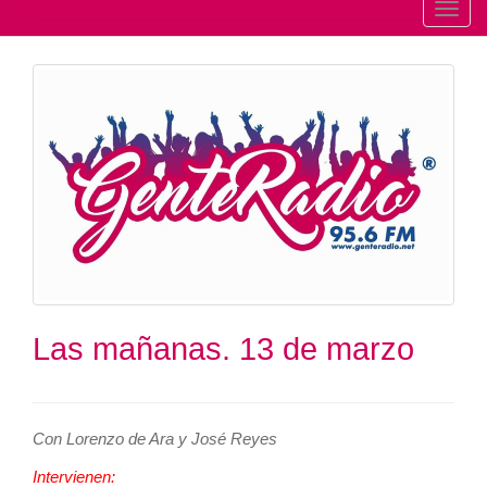
T
o
g
g
l
e
n
a
v
i
g
a
t
Las mañanas. 13 de marzo
i
o
n
Con Lorenzo de Ara y José Reyes
Intervienen: