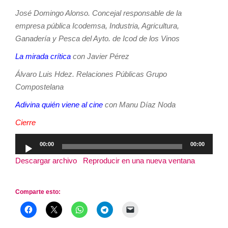
José Domingo Alonso. Concejal responsable de la
empresa pública Icodemsa, Industria, Agricultura,
Ganadería y Pesca del Ayto. de Icod de los Vinos
La mirada crítica
con Javier Pérez
Álvaro Luis Hdez. Relaciones Públicas Grupo
Compostelana
Adivina quién viene al cine
con Manu Díaz Noda
Cierre
Reproductor
00:00
00:00
de
Descargar archivo
|
Reproducir en una nueva ventana
|
audio
Duración: 2:51:30
Comparte esto: