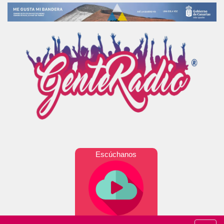
Escúchanos