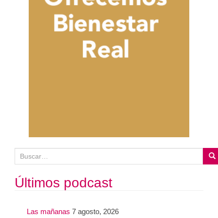
B
u
s
Últimos podcast
c
a
Las mañanas
7 agosto, 2026
r