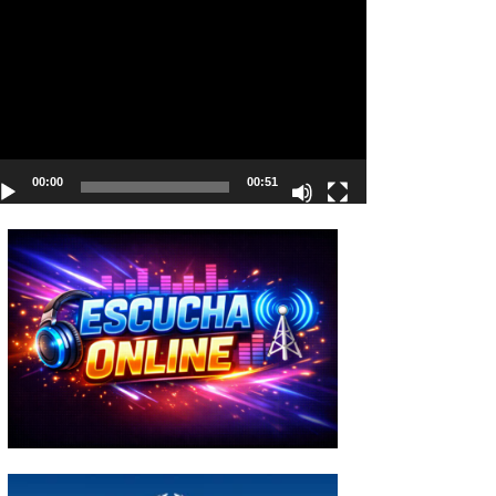
deo
00:00
00:51