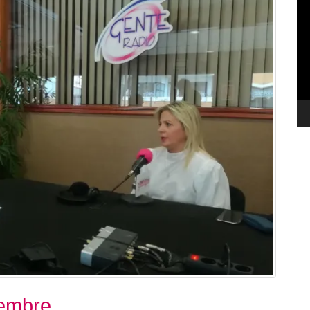
de
ví
iembre