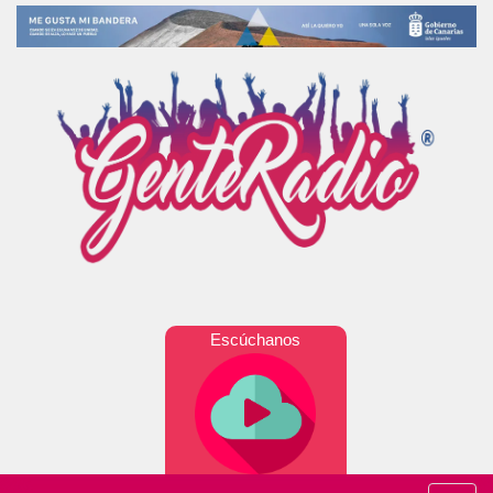
Escúchanos