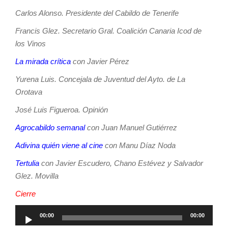
Carlos Alonso. Presidente del Cabildo de Tenerife
Francis Glez. Secretario Gral. Coalición Canaria Icod de
los Vinos
La mirada crítica
con Javier Pérez
Yurena Luis. Concejala de Juventud del Ayto. de La
Orotava
José Luis Figueroa. Opinión
Agrocabildo semanal
con Juan Manuel Gutiérrez
Adivina quién viene al cine
con Manu Díaz Noda
Tertulia
con Javier Escudero, Chano Estévez y Salvador
Glez. Movilla
Cierre
Reproductor
00:00
00:00
de