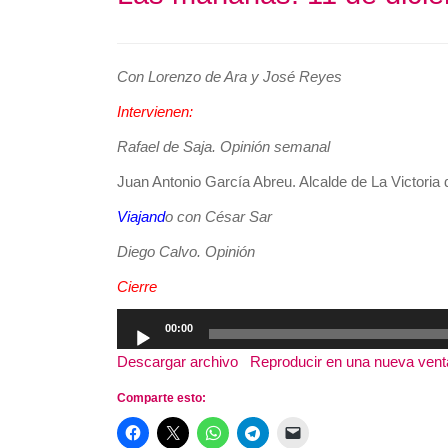
Con Lorenzo de Ara y José Reyes
Intervienen:
Rafael de Saja. Opinión semanal
Juan Antonio García Abreu. Alcalde de La Victoria 
Viajand
o con César Sar
Diego Calvo. Opinión
Cierre
Reproductor
00:00
de
Descargar archivo
|
Reproducir en una nueva ven
audio
Comparte esto: