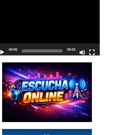
deo
00:00
00:51