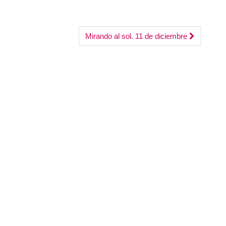
para
aumentar
Mirando al sol. 11 de diciembre
o
disminuir
el
volumen.