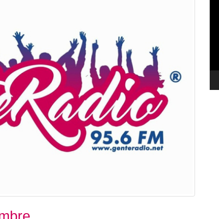
de
ví
embre