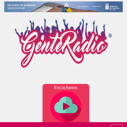
Escúchanos