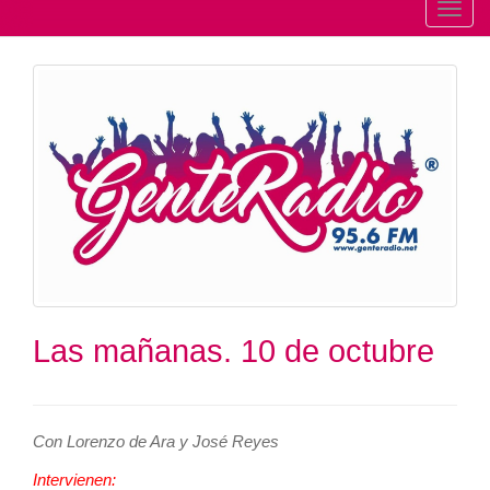
T
o
g
g
l
e
n
a
v
i
g
a
t
Las mañanas. 10 de octubre
i
o
n
Con Lorenzo de Ara y José Reyes
Intervienen: