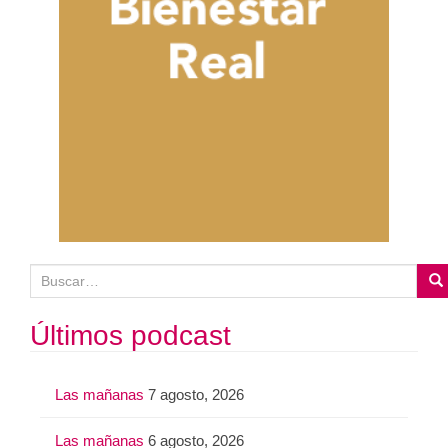
B
u
s
Últimos podcast
c
a
Las mañanas
7 agosto, 2026
r
:
Las mañanas
6 agosto, 2026