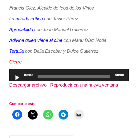
Francis Glez. Alcalde de Icod de los Vinos
La mirada crítica
con Javier Pérez
Agrocabildo
con Juan Manuel Gutiérrez
Adivina quién viene al cine
con Manu Díaz Noda
Tertulia
con Delia Escobar y Dulce Gutiérrez
Cierre
Reproductor
00:00
00:00
de
Descargar archivo
|
Reproducir en una nueva ventana
|
audio
Duración: 3:20:14
Comparte esto: