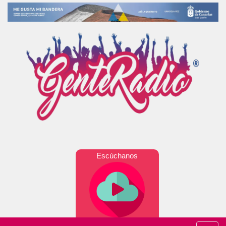
Escúchanos