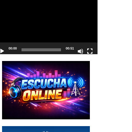
deo
00:00
00:51