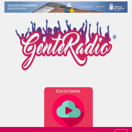
Escúchanos