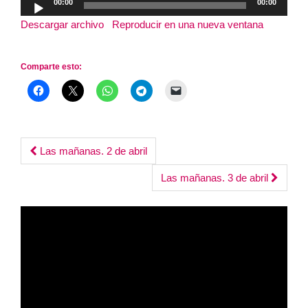
00:00
00:00
de
Descargar archivo
|
Reproducir en una nueva ventana
|
audio
Duración: 1:23:30
Comparte esto:
Post
Las mañanas. 2 de abril
navigation
Las mañanas. 3 de abril
Reproductor
de
vídeo