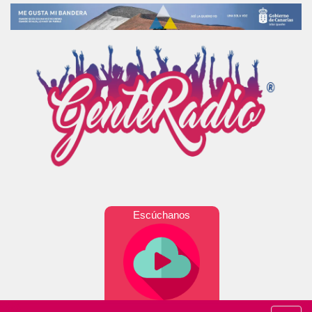
Escúchanos