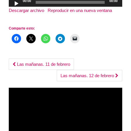
00:00
00:00
de
Descargar archivo
|
Reproducir en una nueva ventana
|
audio
Duración: 1:21:35
Comparte esto:
Post
Las mañanas. 11 de febrero
navigation
Las mañanas. 12 de febrero
Reproductor
de
vídeo