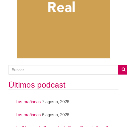
B
u
s
Últimos podcast
c
a
Las mañanas
7 agosto, 2026
r
:
Las mañanas
6 agosto, 2026