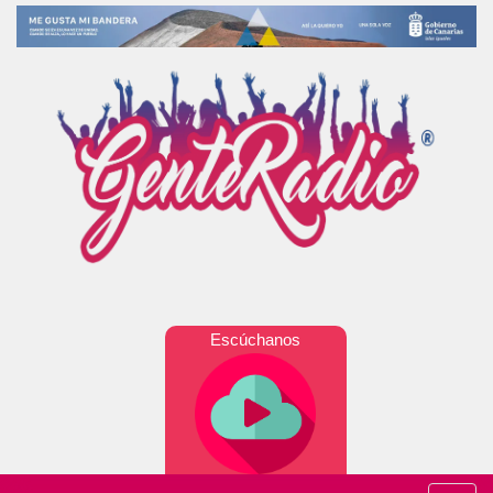
Escúchanos