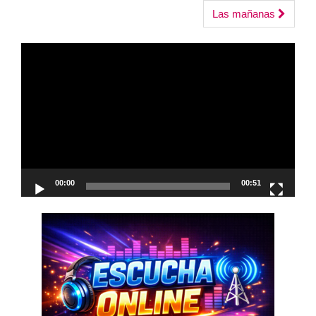
navigation
Las mañanas
Reproductor
de
vídeo
00:00
00:51