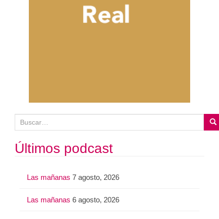
B
u
s
Últimos podcast
c
a
Las mañanas
7 agosto, 2026
r
:
Las mañanas
6 agosto, 2026