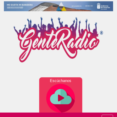
Escúchanos