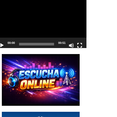
deo
00:00
00:51