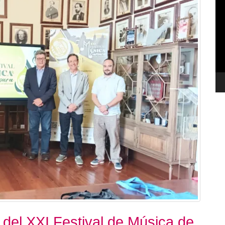
de
ví
 del XXI Festival de Música de