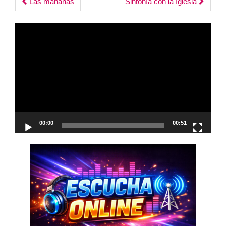
Post
Las mañanas
Sintonía con la Iglesia
navigation
Reproductor
de
vídeo
00:00
00:51