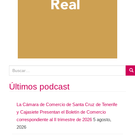
B
u
s
Últimos podcast
c
a
La Cámara de Comercio de Santa Cruz de Tenerife
r
y Cajasiete Presentan el Boletín de Comercio
:
correspondiente al II trimestre de 2026
5 agosto,
2026