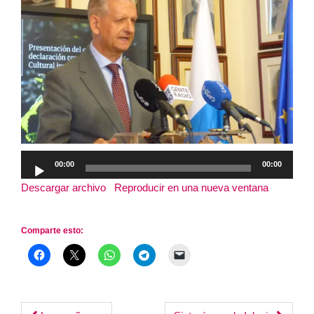
Reproductor
00:00
00:00
de
Descargar archivo
|
Reproducir en una nueva ventana
|
audio
Duración: 24:35
Comparte esto: