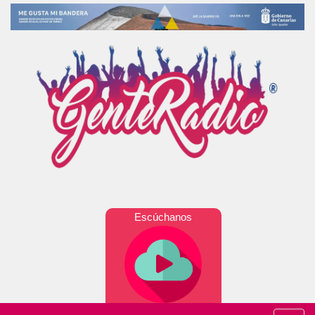
Escúchanos