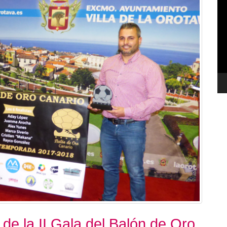
de
ví
de la II Gala del Balón de Oro