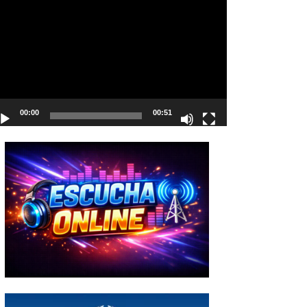
deo
00:00
00:51