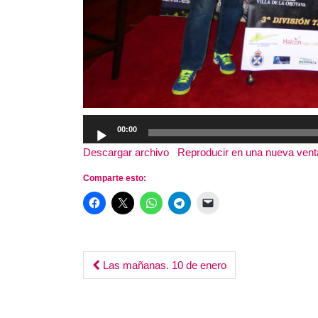
Reproductor
00:00
de
Descargar archivo
|
Reproducir en una nueva ven
audio
Comparte esto:
Post
Las mañanas. 10 de enero
navigation