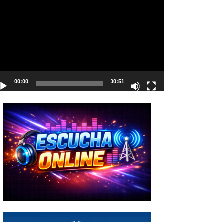
deo
00:00
00:51