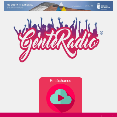
Escúchanos