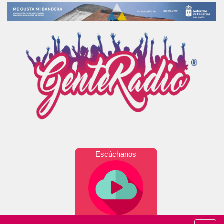
Escúchanos