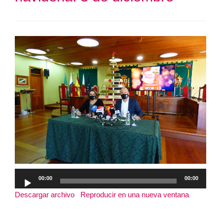
Reproductor
00:00
00:00
de
Descargar archivo
|
Reproducir en una nueva ventana
|
audio
Duración: 22:21