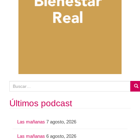
B
u
s
Últimos podcast
c
a
Las mañanas
7 agosto, 2026
r
:
Las mañanas
6 agosto, 2026