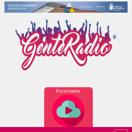
Escúchanos