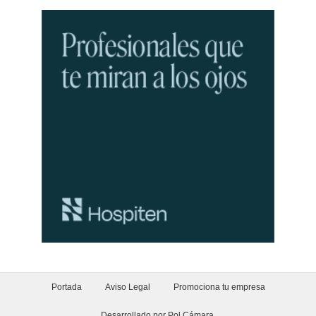
Portada
Aviso Legal
Promociona tu empresa
Desarrollado por Pol Cámara
.