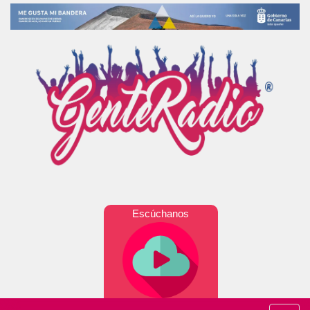
Escúchanos