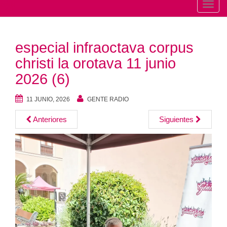
T
o
g
especial infraoctava corpus
g
l
christi la orotava 11 junio
e
2026 (6)
n
a
11 JUNIO, 2026
GENTE RADIO
v
Anteriores
Siguientes
i
g
a
t
i
o
n