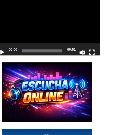
deo
00:00
00:51