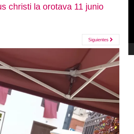
s christi la orotava 11 junio
de
ví
Siguientes